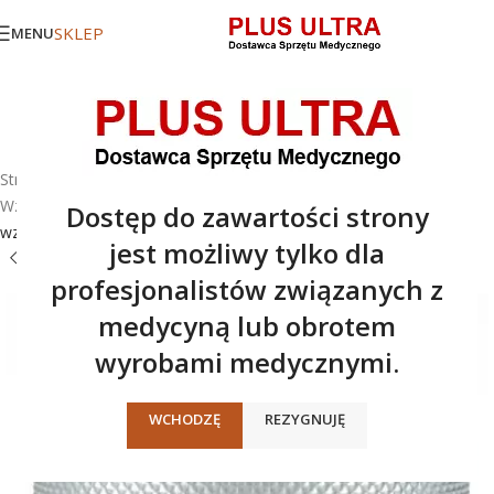
SKLEP
MENU
Strona główna
/
Oferta
/
Oryginalne części zamienne i akcesoria
/
Wzierniki
/
Do instrumentów weterynaryjnych
/
Adapter do
Dostęp do zawartości strony
wzierników jednorazowego użytku UniSpec®
jest możliwy tylko dla
profesjonalistów związanych z
medycyną lub obrotem
wyrobami medycznymi.
WCHODZĘ
REZYGNUJĘ