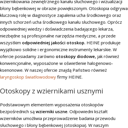
wziernikowania zewnętrznego kanału słuchowego i wizualizacji
błony bębenkowej w obrazie powiększonym. Otoskopia odgrywa
kluczową rolę w diagnostyce zapalenia ucha środkowego oraz
innych schorzeń ucha środkowego kanału słuchowego. Oprócz
odpowiedniej wiedzy i doświadczenia badającego lekarza,
niezbędne są profesjonalne narzędzia medyczne, a przede
wszystkim
odpowiedniej jakości
otoskop
.
HEINE
produkuje
wyjątkowo solidne i ergonomiczne instrumenty lekarskie. W
ofercie posiadamy zarówno
otoskopy
diodowe,
jak również
konwencjonalne, wyposażone w oświetlenie halogenowo-
ksenonowe. W naszej ofercie znajdą Państwo również
laryngoskop światłowodowy
firmy HEINE.
Otoskopy z wziernikami usznymi
Podstawowym elementem wyposażenia otoskopów
bezpośrednich są
wzierniki uszne
. Odpowiedni kształt
wzierników umożliwia przeprowadzenie badania przewodu
słuchowego i błony bębenkowej (otoskopia). W naszym