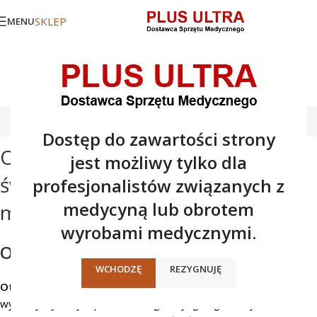
SKLEP
MENU
Otoskopy
Dostęp do zawartości strony
Otoskop diodowy i
jest możliwy tylko dla
światłowodowy – Instrumenty
profesjonalistów związanych z
medycyną lub obrotem
medyczne Heine
wyrobami medycznymi.
Otoskopy HEINE
WCHODZĘ
REZYGNUJĘ
Otoskop bezpośredni
jest podstawowym narzędziem
wykorzystywanym przez każdego laryngologa. Służy do