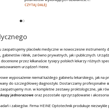
CZYTAJ DALEJ
dycznego
ku zaopatrujemy placówki medyczne w nowoczesne instrumenty d
 gabinetów i klinik, zarówno prywatnych, jak i publicznych. Urząd
ocenione przez kilkanaście tysięcy polskich lekarzy różnych spec
erwisowaniem urządzeń Heine.
owe wyposażenie niemal każdego gabinetu lekarskiego, jak na p
tywany do szczegółowej diagnostyki. Dostarczamy profesjonalne
o
 zaopatrujemy m.in. w kompletne zestawy proktologiczne, jak ró
skopy jednorazowe
oraz pozostałe oprzyrządowanie i akcesoria
badań i zabiegów. Firma HEINE Optotechnik produkuje niezwykle