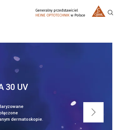
A 30 UV
polaryzowane
połączone
nym dermatoskopie.