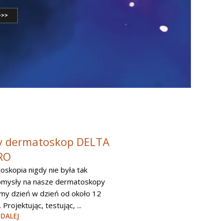
>>>
 dermatoskop DELTA
Wyraźny widok pod
RO
intubacji dzięki
wideolaryngoskopo
skopia nigdy nie była tak
mysły na nasze dermatoskopy
HEINE visionPRO
my dzień w dzień od około 12
Podczas zabezpieczania dró
 Projektując, testując, ...
oddechowych liczy się każda 
 DALEJ