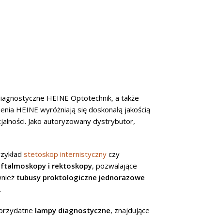
Dobra widoczność jest niezb
szybkiej intubacji. HEINE Opto
CZYTAJ DALEJ
iagnostyczne HEINE Optotechnik, a także
zenia HEINE wyróżniają się doskonałą jakością
jalności. Jako autoryzowany dystrybutor,
rzykład
stetoskop internistyczny
czy
ftalmoskopy i rektoskopy
, pozwalające
wnież
tubusy proktologiczne jednorazowe
.
 przydatne
lampy diagnostyczne
, znajdujące