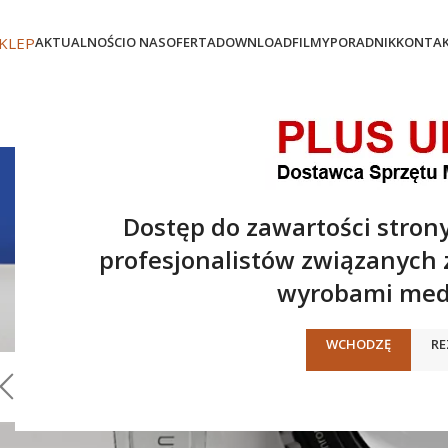
KLEP
AKTUALNOŚCI
O NAS
OFERTA
DOWNLOAD
FILMY
PORADNIK
KONTA
Dostęp do zawartości strony
profesjonalistów związanych
wyrobami med
WCHODZĘ
RE