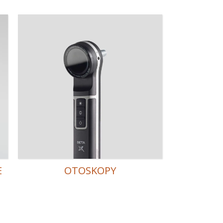
E
OTOSKOPY
h