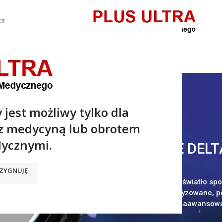
KT
 jest możliwy tylko dla
 z medycyną lub obrotem
ycznymi.
HEINE DELT
ZYGNUJĘ
Ultrafiolet, światło s
i niespolaryzowane, 
w jednym zaawansowa