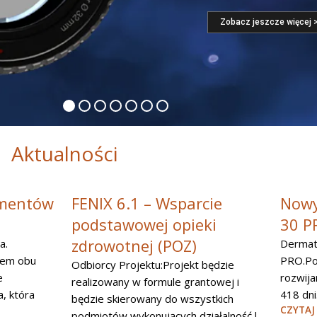
Zobacz jeszcze więcej 
Aktualności
umentów
FENIX 6.1 – Wsparcie
Nowy
podstawowej opieki
30 P
zdrowotnej (POZ)
a.
Dermato
iem obu
PRO.Po
Odbiorcy Projektu:Projekt będzie
e
rozwija
realizowany w formule grantowej i
, która
418 dni.
będzie skierowany do wszystkich
CZYTAJ
podmiotów wykonujących działalność l...