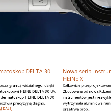
matoskop DELTA 30
Nowa seria instr
HEINE X
poza granicą widzialnego, dzięki
Całkowicie przeprojektowan
toskopowi HEINE DELTA 30 UV.
Zbudowana od nowa.Rdzen
 dermatoskop HEINE DELTA 30
instrumentów jest niezwykl
ożliwia precyzyjną diagno...
wytrzymała aluminiowa rama
J DALEJ
przetrwa prób...