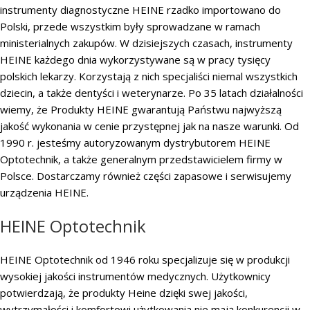
instrumenty diagnostyczne HEINE rzadko importowano do
Polski, przede wszystkim były sprowadzane w ramach
ministerialnych zakupów. W dzisiejszych czasach, instrumenty
HEINE każdego dnia wykorzystywane są w pracy tysięcy
polskich lekarzy. Korzystają z nich specjaliści niemal wszystkich
dziecin, a także dentyści i weterynarze. Po 35 latach działalności
wiemy, że Produkty HEINE gwarantują Państwu najwyższą
jakość wykonania w cenie przystępnej jak na nasze warunki. Od
1990 r. jesteśmy autoryzowanym dystrybutorem HEINE
Optotechnik, a także generalnym przedstawicielem firmy w
Polsce. Dostarczamy również części zapasowe i serwisujemy
urządzenia HEINE.
HEINE Optotechnik
HEINE Optotechnik od 1946 roku specjalizuje się w produkcji
wysokiej jakości instrumentów medycznych. Użytkownicy
potwierdzają, że produkty Heine dzięki swej jakości,
wytrzymałości i komfortowi użytkowania nie mają konkurencji w