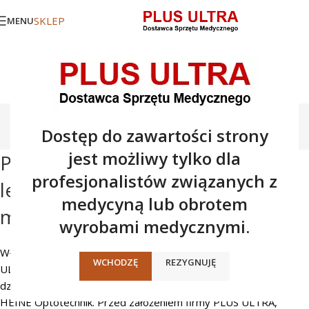
SKLEP
MENU
O nas
Dostęp do zawartości strony
Strona główna
/
O nas
jest możliwy tylko dla
Plus Ultra – dystrybutor narzędzi
profesjonalistów związanych z
lekarskich i sprzętu diagnostyki
medycyną lub obrotem
medycznej
wyrobami medycznymi.
Właścicielem i dyrektorem powstałej w 1990 roku firmy PLUS
WCHODZĘ
REZYGNUJĘ
ULTRA jest dr n. med. Tomasz Sioda. Od początku swej
działalności, zajmujemy się dystrybucją sprzętu medycznego
HEINE Optotechnik. Przed założeniem firmy PLUS ULTRA,