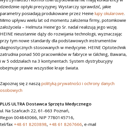
dziedzinie optyki precyzyjnej. Wystarczy sprawdzić, jakie
parametry posiadają produkowane przez Heine
lupy okularowe
.
Mimo upływu wielu lat od momentu założenia firmy, potomkowie
założyciela – Helmuta Heine’go Sr. nadal realizują jego wizję.
HEINE nieustannie dąży do rozwijania technologii, wyznaczając
przy tym nowe standardy dla podstawowych instrumentów
diagnostycznych stosowanych w medycynie. HEINE Optotechnik
zatrudnia ponad 500 pracowników w fabryce w Gilching, Bawaria,
i w 5 oddziałach na 3 kontynentach. System dystrybucyjny
obejmuje prawie wszystkie kraje świata.
Zapoznaj się z naszą
polityką prywatności i ochrony danych
osobowych
PLUS ULTRA Dostawca Sprzętu Medycznego
ul. Na Szańcach 22, 61-663 Poznań,
Regon 004843066, NIP 7780145716,
tel/fax
+48 61 8203898
,
+48 61 8267666
, e-mail