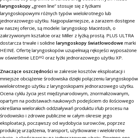
laryngoskopy
„green line” stosuje się z łyżkami
laryngoskopowymi różnych typów wielokrotnego lub
jednorazowego użytku. Najpopularniejsze, a zarazem dostępne
w naszej ofercie, są modele: laryngoskop Macintosh, o
zakrzywionym kształcie oraz Miller z łyżką prostą. PLUS ULTRA
dostarcza trwałe i solidne
laryngoskopy światłowodowe
marki
HEINE. Ofertę laryngoskopów uzupełniają rękojeści wyposażone
w oświetlenie LED
oraz łyżki jednorazowego użytku XP.
HQ
Znaczące oszczędności
w zakresie kosztów eksploatacji i
mniejsze obciążenie środowiska dzięki połączeniu laryngoskopów
wielokrotnego użytku z laryngoskopami jednorazowego użytku.
Ocena cyklu życia jest międzynarodowym, znormalizowanym,
opartym na podstawach naukowych podejściem do ilościowego
określania wielorakich oddziaływań produktu i/lub procesu na
środowisko i zdrowie publiczne w całym okresie jego
eksploatacji, począwszy od wydobycia surowców, poprzez
produkcję urządzenia, transport, użytkowanie i wielokrotne
użycie, a skończywszy na jednorazowym użyciu. Powinno ono