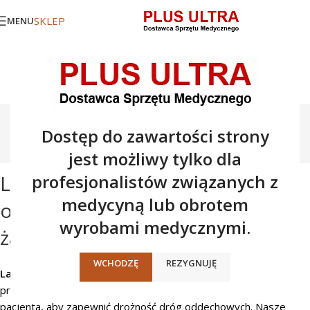
SKLEP
MENU
Laryngoskopy i
Dostęp do zawartości strony
Videolaryngoskopy
jest możliwy tylko dla
Laryngoskopy światłowodowe z
profesjonalistów związanych z
medycyną lub obrotem
oświetleniem diodowym LED lub
wyrobami medycznymi.
żarówkowym XHL
WCHODZĘ
REZYGNUJĘ
Laryngoskop
to instrument medyczny używany do
przeprowadzenia intubacji, czyli umieszczenia rurki w tchawicy
pacjenta, aby zapewnić drożność dróg oddechowych. Nasze