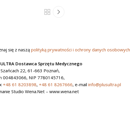
naj się z naszą
polityką prywatności i ochrony danych osobowyc
 ULTRA Dostawca Sprzętu Medycznego
a Szańcach 22, 61-663 Poznań,
n 004843066, NIP 7780145716,
ax
+48 61 8203898
,
+48 61 8267666
, e-mail
info@plusultra.pl
nanie Studio Wena.Net – www.wena.net