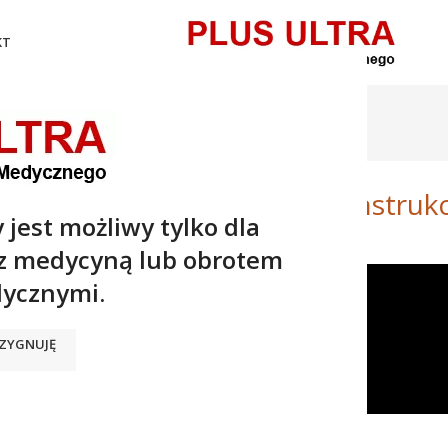
KT
Artykuły
Strona główna
/
filmy
FILMY
EINE GAMMA G – Budowa i instrukc
 jest możliwy tylko dla
 z medycyną lub obrotem
ycznymi.
ZYGNUJĘ