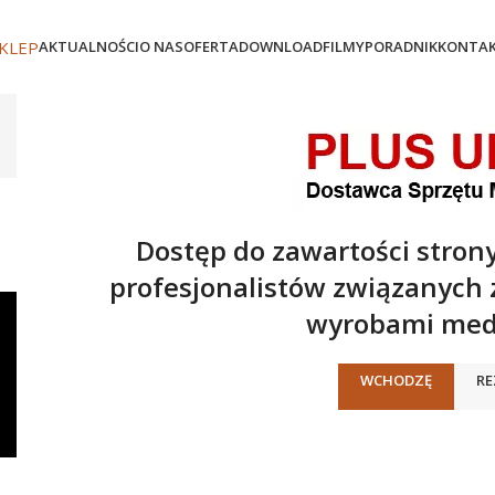
KLEP
AKTUALNOŚCI
O NAS
OFERTA
DOWNLOAD
FILMY
PORADNIK
KONTA
Ciśnieniomierze H
Dostęp do zawartości strony
profesjonalistów związanych
wyrobami med
WCHODZĘ
RE