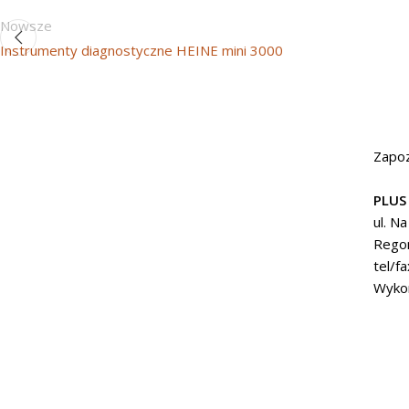
Nowsze
Instrumenty diagnostyczne HEINE mini 3000
Zapoz
PLUS
ul. N
Rego
tel/f
Wyko