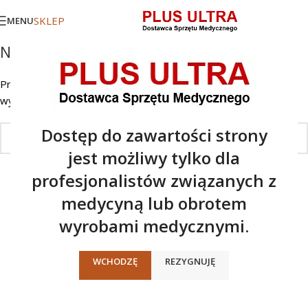
SKLEP
MENU
Nic nie znaleziono
Przepraszamy, ale nie znaleziono wyników. Być może
wyszukiwanie pomoże znaleźć wpis.
Dostęp do zawartości strony
jest możliwy tylko dla
profesjonalistów związanych z
medycyną lub obrotem
wyrobami medycznymi.
WCHODZĘ
REZYGNUJĘ