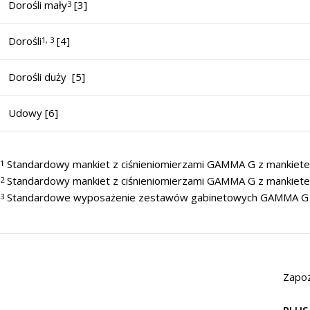
Dorośli mały
[3]
3
Dorośli
[4]
1, 3
Dorośli duży [5]
Udowy [6]
Standardowy mankiet z ciśnieniomierzami GAMMA G z mankiete
1
Standardowy mankiet z ciśnieniomierzami GAMMA G z mankietem
2
Standardowe wyposażenie zestawów gabinetowych GAMMA G 
3
Zapoz