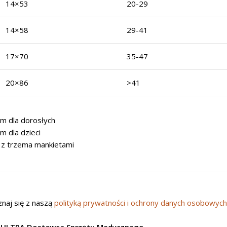
14×53
20-29
14×58
29-41
17×70
35-47
20×86
>41
m dla dorosłych
 dla dzieci
z trzema mankietami
naj się z naszą
polityką prywatności i ochrony danych osobowyc