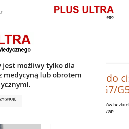
KT
y do ciśnieniomierzy GAMMA G7/G5/GP
 jest możliwy tylko dla
 z medycyną lub obrotem
Mankiety do c
ycznymi.
GAMMA G7/G5
ZYGNUJĘ
Szeroki wybór mankietów bezlate
HEINE GAMMA G7/G5/GP