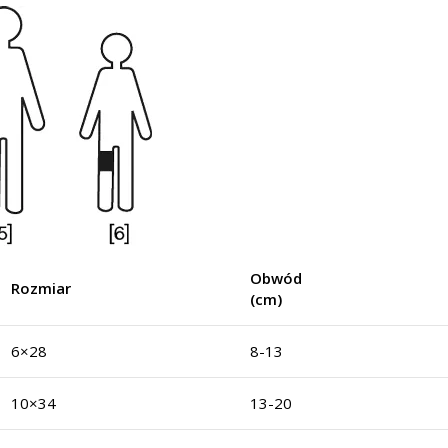
Obwód
Rozmiar
(cm)
6×28
8-13
10×34
13-20