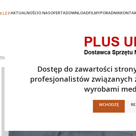
KLEP
AKTUALNOŚCI
O NAS
OFERTA
DOWNLOAD
FILMY
PORADNIK
KONTA
Strona główna
/
Oferta
/
Akcesoria - Pozostałe
/
Mankiety
/
Mankiet
Dostęp do zawartości strony
profesjonalistów związanych
wyrobami med
WCHODZĘ
RE