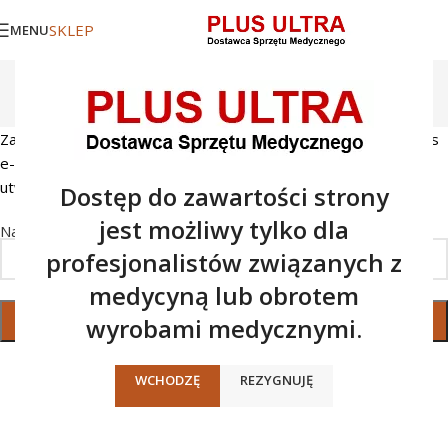
SKLEP
MENU
Zapomniane hasło
Strona główna
/
Moje konto
Zapomniane hasło? Proszę wpisać nazwę użytkownika lub adres
e-mail. Wyślemy w wiadomości email, odnośnik potrzebny do
utworzenia nowego hasła.
Dostęp do zawartości strony
jest możliwy tylko dla
*
Nazwa użytkownika lub adres e-mail
profesjonalistów związanych z
medycyną lub obrotem
wyrobami medycznymi.
ZRESETUJ HASŁO
WCHODZĘ
REZYGNUJĘ