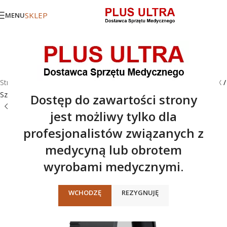
SKLEP
MENU
Strona główna
/
Oferta
/
Akcesoria - Pozostałe
/
Akcesoria - seria X
/
Szklana płytka kontaktowa CPG
Dostęp do zawartości strony
jest możliwy tylko dla
profesjonalistów związanych z
medycyną lub obrotem
wyrobami medycznymi.
WCHODZĘ
REZYGNUJĘ