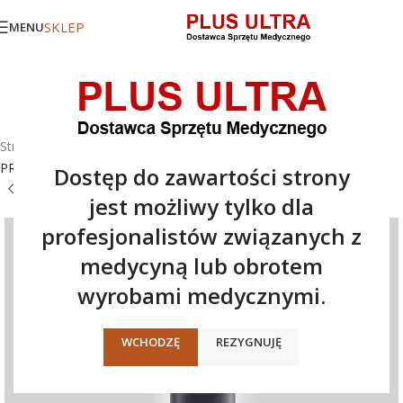
SKLEP
MENU
Strona główna
/
Oferta
/
Dermatoskopy
/
Dermatoskop DELTA 30
PRO
Dostęp do zawartości strony
jest możliwy tylko dla
profesjonalistów związanych z
medycyną lub obrotem
wyrobami medycznymi.
WCHODZĘ
REZYGNUJĘ