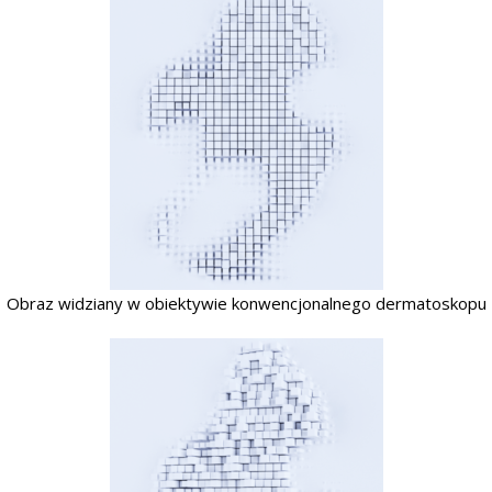
Obraz widziany w obiektywie konwencjonalnego dermatoskopu