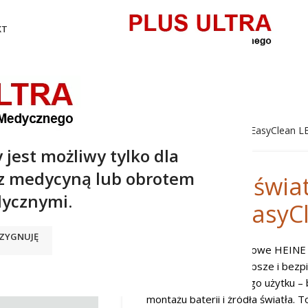
KT
ści światłowodowe
/
Rękojeści światłowodowe HEINE® EasyClean L
 jest możliwy tylko dla
 z medycyną lub obrotem
Rękojeści świ
ycznymi.
HEINE® EasyC
ZYGNUJĘ
Rękojeści laryngoskopowe HEINE 
jeszcze prostsze, szybsze i bezp
rękojeści do ponownego użytku –
montażu baterii i źródła światła. 