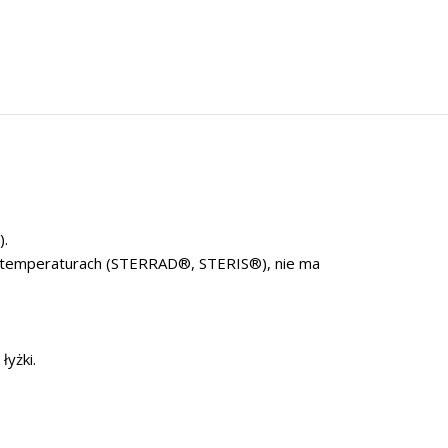
).
ich temperaturach (STERRAD®, STERIS®), nie ma
łyżki.