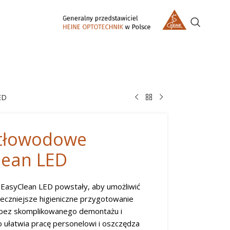
ED
atłowodowe
lean LED
EasyClean LED powstały, aby umożliwić
ieczniejsze higieniczne przygotowanie
 bez skomplikowanego demontażu i
To ułatwia pracę personelowi i oszczędza