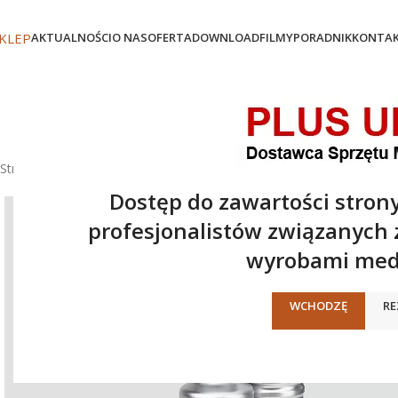
KLEP
AKTUALNOŚCI
O NAS
OFERTA
DOWNLOAD
FILMY
PORADNIK
KONTA
Strona główna
/
Oferta
/
Laryngoskopy i Videolaryngoskopy
/
Rękoje
Dostęp do zawartości strony
profesjonalistów związanych
wyrobami med
WCHODZĘ
RE