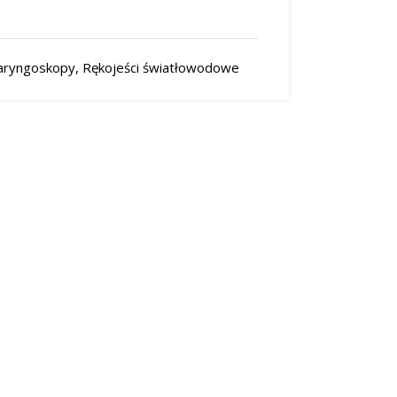
laryngoskopy
,
Rękojeści światłowodowe