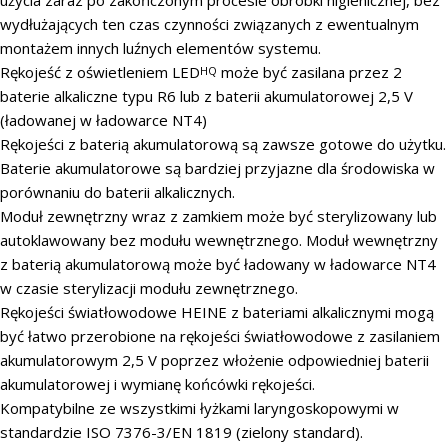
wydłużających ten czas czynności związanych z ewentualnym
montażem innych luźnych elementów systemu.
Rękojeść z oświetleniem LED
może być zasilana przez 2
HQ
baterie alkaliczne typu R6 lub z baterii akumulatorowej 2,5 V
(ładowanej w ładowarce NT4)
Rękojeści z baterią akumulatorową są zawsze gotowe do użytku.
Baterie akumulatorowe są bardziej przyjazne dla środowiska w
porównaniu do baterii alkalicznych.
Moduł zewnętrzny wraz z zamkiem może być sterylizowany lub
autoklawowany bez modułu wewnętrznego. Moduł wewnętrzny
z baterią akumulatorową może być ładowany w ładowarce NT4
w czasie sterylizacji modułu zewnętrznego.
Rękojeści światłowodowe HEINE z bateriami alkalicznymi mogą
być łatwo przerobione na rękojeści światłowodowe z zasilaniem
akumulatorowym 2,5 V poprzez włożenie odpowiedniej baterii
akumulatorowej i wymianę końcówki rękojeści.
Kompatybilne ze wszystkimi łyżkami laryngoskopowymi w
standardzie ISO 7376-3/EN 1819 (zielony standard).