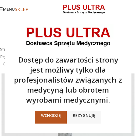
SKLEP
MENU
Strona główna
/
Oferta
/
Laryngoskopy i Videolaryngoskopy
/
Rękojeści światłowodowe
/
Rękojeść światłowodowa cienka
Dostęp do zawartości strony
jest możliwy tylko dla
profesjonalistów związanych z
medycyną lub obrotem
wyrobami medycznymi.
WCHODZĘ
REZYGNUJĘ