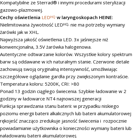
Kompatybilne ze Sterrad® i innymi procedurami sterylizacji
gazowo-plazmowej.
Cechy oświetlenia
LED
w laryngoskopach HEINE:
HQ
Nielimitowana żywotność LED
nie ma potrzeby wymiany
HQ,
żarówki jak w XHL.
Najwyższa jakość oświetlenia LED. 3x jaśniejsze niż
konwencjonalna, 3.5V żarówka halogenowa.
Autentyczne odtwarzanie kolorów. Wszystkie kolory spektrum
barw są oddawane w ich naturalnym stanie. Czerwone detale
zachowują swoją oryginalną intensywność, umożliwiając
szczegółowe oglądanie gardła przy zwiększonym kontraście.
Temperatura koloru: 5200K, CRI: >80
Ponad 13 godzin ciągłego świecenia. Szybkie ładowanie w 2
godziny w ładowarce NT4 najnowszej generacji
Funkcja sprawdzania stanu baterii: w przypadku niskiego
poziomu energii baterii alkalicznych lub baterii akumulatorowej
rękojeść znacząco zredukuje jasność świecenia i rozpocznie
powiadamianie użytkownika o konieczności wymiany baterii lub
naładowaniu baterii akumulatorowej.